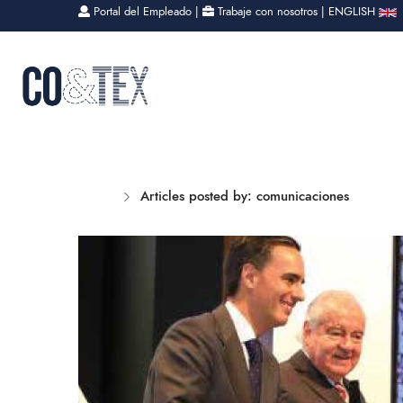
Portal del Empleado
|
Trabaje con nosotros
|
ENGLISH
QUIENES SOMOS
LAS P
Home
Articles posted by: comunicaciones