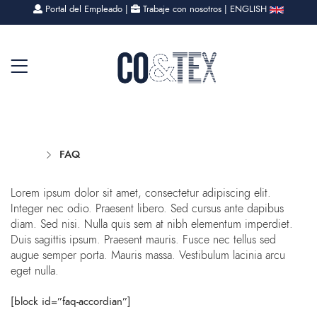
Portal del Empleado
|
Trabaje con nosotros
|
ENGLISH
Home
FAQ
Lorem ipsum dolor sit amet, consectetur adipiscing elit.
Integer nec odio. Praesent libero. Sed cursus ante dapibus
diam. Sed nisi. Nulla quis sem at nibh elementum imperdiet.
Duis sagittis ipsum. Praesent mauris. Fusce nec tellus sed
augue semper porta. Mauris massa. Vestibulum lacinia arcu
eget nulla.
[block id=”faq-accordian”]