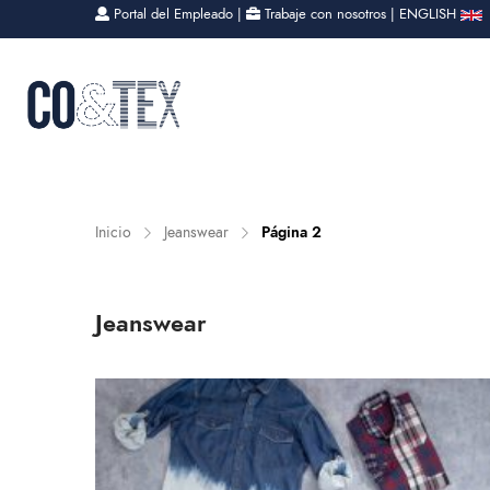
Portal del Empleado
|
Trabaje con nosotros
|
ENGLISH
QUIENES SOMOS
LAS P
Inicio
Jeanswear
Página 2
Jeanswear