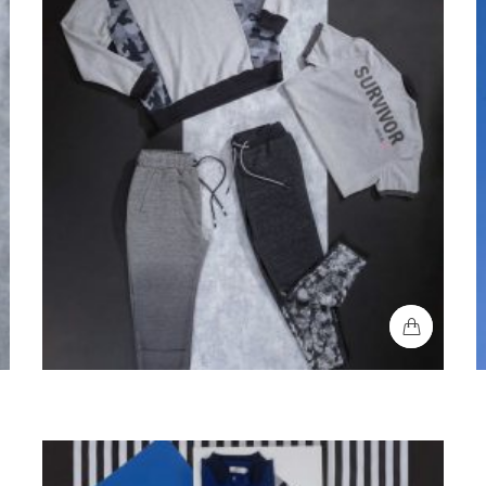
Joggers
P