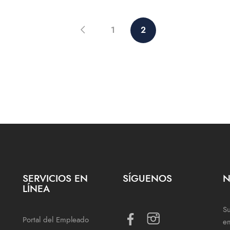
1
2
SERVICIOS EN
SÍGUENOS
N
LÍNEA
Su
Portal del Empleado
e