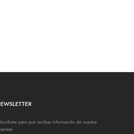
EWSLETTER
bcribete para que recibas información de nuestra
mpresa.