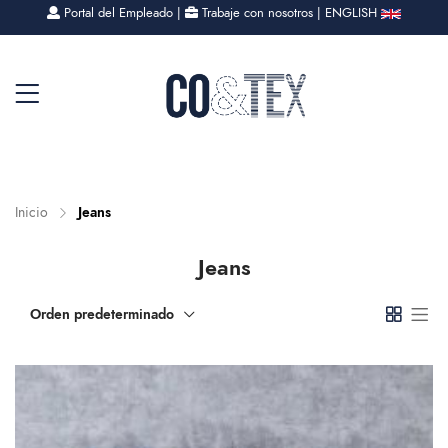
Portal del Empleado
|
Trabaje con nosotros
|
ENGLISH
Inicio
Jeans
Jeans
Orden predeterminado