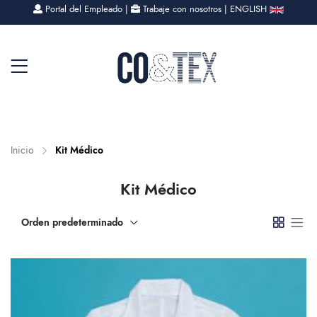
Portal del Empleado
|
Trabaje con nosotros
|
ENGLISH
Inicio
Kit Médico
Kit Médico
Orden predeterminado