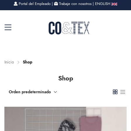
Portal del Empleado
|
Trabaje con nosotros
|
ENGLISH
Inicio
Shop
Shop
Orden predeterminado